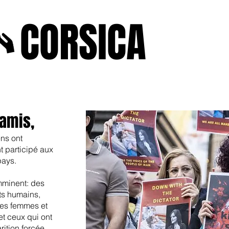
A
CORSICA
e2025
novenbre2025
janvierfevrier2025
juin2024
j
 amis,
ens ont
 participé aux
pays.
mminent: des
ts humains,
des femmes et
et ceux qui ont
arition forcée,