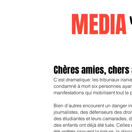
MEDI
Accueil
janvier2026
decembr
Chères amies, chers
C’est dramatique: les tribunaux irani
condamné à mort six personnes ayant
manifestations qui mobilisent tout le 
Bien d’autres encourent un danger i
journalistes, des défenseurs des droi
des étudiantes et leurs camarades, 
des enfants ont déjà été tués. Celles 
été arrêtés risquent la torture, la disp