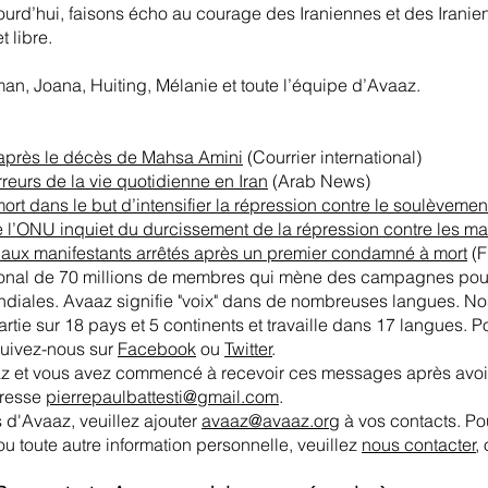
rd’hui, faisons écho au courage des Iraniennes et des Iranien
t libre.
an, Joana, Huiting, Mélanie et toute l’équipe d’Avaaz.
n après le décès de Mahsa Amini
(Courrier international)
eurs de la vie quotidienne en Iran
(Arab News)
 mort dans le but d’intensifier la répression contre le soulèveme
e l’ONU inquiet du durcissement de la répression contre les ma
vé aux manifestants arrêtés après un premier condamné à mort
(F
tional de 70 millions de membres qui mène des campagnes pour 
ndiales. Avaaz signifie "voix" dans de nombreuses langues. No
tie sur 18 pays et 5 continents et travaille dans 17 langues. P
uivez-nous sur
Facebook
ou
Twitter
.
az et vous avez commencé à recevoir ces messages après av
dresse
pierrepaulbattesti@gmail.com
.
 d'Avaaz, veuillez ajouter
avaaz@avaaz.org
à vos contacts. Pou
 toute autre information personnelle, veuillez
nous contacter
,