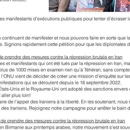
es manifestants d’exécutions publiques pour tenter d’écraser la
ns continuent de manifester et nous pouvons faire en sorte que
tice. Signons rapidement cette pétition pour que les diplomates
de prendre des mesures contre la répression brutale en Iran
 et manifestants qui ont été tués par la répression en Iran, mais
us de 1000 mises en examen rien qu’à Téhéran, sans compter 
l'ONU vient de décider de créer une mission d'enquête sur les
anifestations qui se déroulent depuis le 16 septembre 2022.
tats-Unis et le Royaume-Uni ont adopté des sanctions envers ce
aller plus loin!
aire de l’appel des Iraniens à la liberté. En les soutenant, nou
 des Iraniens. Rejoignez notre campagne pour arrêter le bain d
 de prendre des mesures contre la répression brutale en Iran
 en Birmanie aux printemps arabes, notre mouvement s’est souv