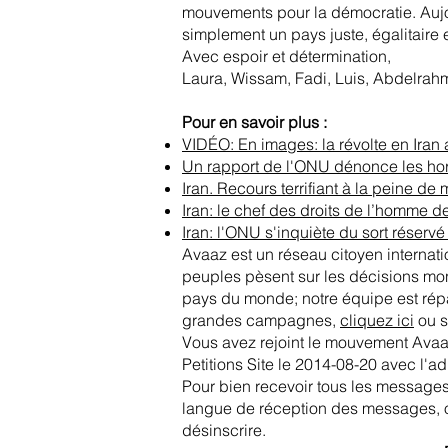
mouvements pour la démocratie. Aujou
simplement un pays juste, égalitaire e
Avec espoir et détermination,
Laura, Wissam, Fadi, Luis, Abdelrahm
Pour en savoir plus :
VIDÉO: En images: la révolte en Ira
Un rapport de l'ONU dénonce les horr
Iran. Recours terrifiant à la peine de
Iran: le chef des droits de l’homme d
Iran: l'ONU s'inquiète du sort réser
Avaaz est un réseau citoyen interna
peuples pèsent sur les décisions mo
pays du monde; notre équipe est répar
grandes campagnes,
cliquez ici
ou s
Vous avez rejoint le mouvement Ava
Petitions Site le 2014-08-20 avec l'a
Pour bien recevoir tous les messages
langue de réception des messages, ou
désinscrire.