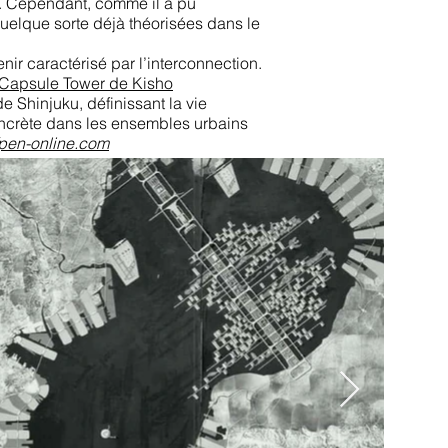
é. Cependant, comme il a pu
quelque sorte déjà théorisées dans le
r caractérisé par l’interconnection.
Capsule Tower de Kisho
e Shinjuku, définissant la vie
oncrète dans les ensembles urbains
//pen-online.com