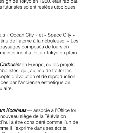
esign de Tokyo en 1960, était radical,
 futuristes soient restées utopiques,
ais « Ocean City » et « Space City »
inu de l’atome à la nébuleuse. » Les
es paysages composés de tours en
i maintiennent à flot un Tokyo en plein
Corbusier
en Europe, ou les projets
istes, qui, au lieu de traiter les
cepts d’évolution et de reproduction
encés par l’ancienne esthétique de
laire.
em Koolhaas
— associé à l’Office for
 nouveau siège de la Télévision
d’hui à être considéré comme l’un de
mme il l’exprime dans ses écrits,