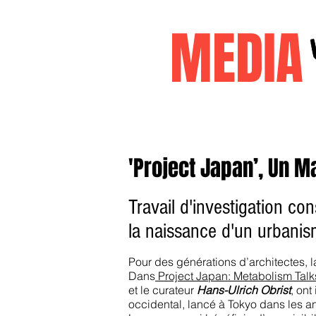
MEDI
Accueil
janvier2026
decembr
'Project Japan’, Un M
Travail d'investigation c
la naissance d'un urbanis
Pour des générations d’architectes, l
Dans
Project Japan: Metabolism Tal
et le curateur
Hans-Ulrich Obrist
, on
occidental, lancé à Tokyo dans les 