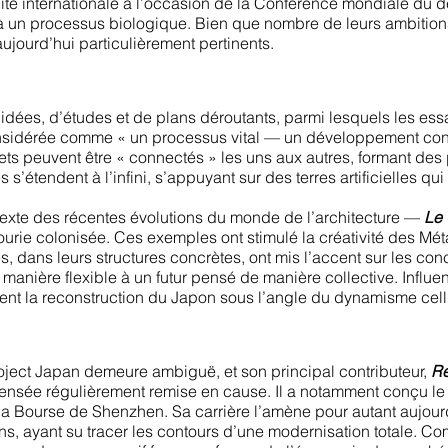
lité internationale à l’occasion de la Conférence mondiale du d
 à un processus biologique. Bien que nombre de leurs ambitions
ujourd’hui particulièrement pertinents.
’idées, d’études et de plans déroutants, parmi lesquels les ess
onsidérée comme « un processus vital — un développement cont
ets peuvent être « connectés » les uns aux autres, formant d
 s’étendent à l’infini, s’appuyant sur des terres artificielles qu
texte des récentes évolutions du monde de l’architecture —
Le 
e colonisée. Ces exemples ont stimulé la créativité des Métabol
 dans leurs structures concrètes, ont mis l’accent sur les con
 manière flexible à un futur pensé de manière collective. Influ
ent la reconstruction du Japon sous l’angle du dynamisme cellu
roject Japan demeure ambiguë, et son principal contributeur,
R
pensée régulièrement remise en cause. Il a notamment conçu le
la Bourse de Shenzhen. Sa carrière l’amène pour autant aujour
ns, ayant su tracer les contours d’une modernisation totale. Co