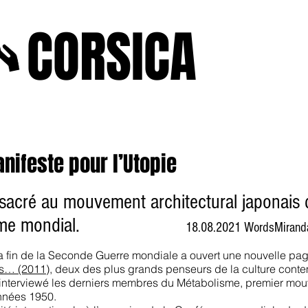
A
CORSICA
e2025
novenbre2025
janvierfevrier2025
juin2024
j
anifeste pour l’Utopie
onsacré au mouvement architectural japonai
me mondial.
18.08.2021 WordsMiranda
a fin de la Seconde Guerre mondiale a ouvert une nouvelle page 
ks… (2011)
, deux des plus grands penseurs de la culture conte
t interviewé les derniers membres du Métabolisme, premier mo
années 1950.