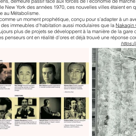
sens, demeure passif face aux forces de l’économie de march
 le New York des années 1970, ces nouvelles villes étaient en 
re au Métabolisme.
 comme un moment prophétique, conçu pour s’adapter à un aveni
, des immeubles d’habitation aussi modulaires que la
Nakagin 
oujours plus de projets se développent à la manière de la gare d
s penseurs ont en réalité d’ores et déjà trouvé une réponse c
uels.
https: