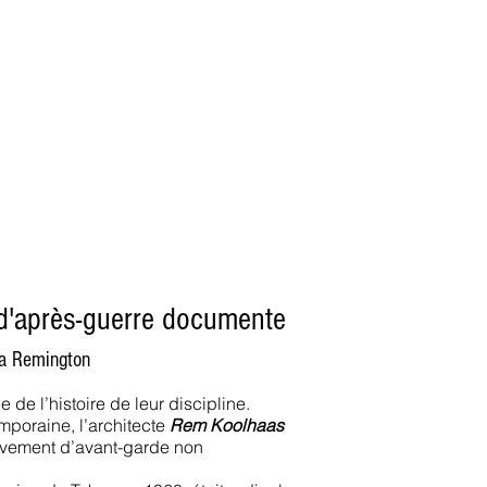
anvier2024
octobre2023
More
s d'après-guerre documente
 Remington​
de l’histoire de leur discipline.
mporaine, l’architecte
Rem Koolhaas
uvement d’avant-garde non