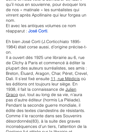
qu’il nous en souvienne, pour évoquer lors
de nos « matinale » les surréalistes qui
vinrent après Apollinaire qui leur forgea un
nom.
Et avec les antiques volumes ce nom
réapparut :
José Corti
.
Eh bien José Corti (J.Corticchiato
1895-
1984)
était corse aussi, d’origine précise-t-
on.
Il a ouvert dès 1925 une librairie au 6, rue
de Clichy à Paris et commencé à éditer la
plupart des auteurs surréalistes, ses amis :
Breton, Éluard, Aragon, Char, Péret, Crevel,
Dali. Il s’est fixé ensuite
11, rue Médicis
où
les éditions ont toujours leur siège. En
1938, il fait la connaissance de
Julien
Gracq
qui, tout au long de sa vie, n’aura
pas d’autre éditeur (hormis La Pléiade).
Pendant la seconde guerre mondiale, il
édite des textes clandestins de résistants.
Comme il le raconte dans ses Souvenirs
désordonnés(83), à la suite des graves
inconséquences d’un tiers, l’attention de la
Gestapo fut attirée sur la librairie et