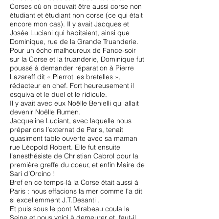
Corses où on pouvait être aussi corse non
étudiant et étudiant non corse (ce qui était
encore mon cas). Il y avait Jacques et
Josée Luciani qui habitaient, ainsi que
Dominique, rue de la Grande Truanderie.
Pour un écho malheureux de Fance-soir
sur la Corse et la truanderie, Dominique fut
poussé à demander réparation à Pierre
Lazareff dit « Pierrot les bretelles »,
rédacteur en chef. Fort heureusement il
esquiva et le duel et le ridicule.
Il y avait avec eux Noëlle Benielli qui allait
devenir Noëlle Rumen.
Jacqueline Luciant, avec laquelle nous
préparions l’externat de Paris, tenait
quasiment table ouverte avec sa maman
rue Léopold Robert. Elle fut ensuite
l’anesthésiste de Christian Cabrol pour la
première greffe du coeur, et enfin Maire de
Sari d’Orcino !
Bref en ce temps-là la Corse était aussi à
Paris : nous effacions la mer comme l’a dit
si excellemment J.T.Desanti .
Et puis sous le pont Mirabeau coula la
Seine et nous voici à demeurer et, faut-il