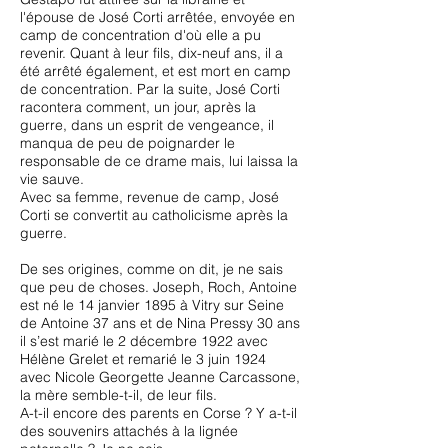
l'épouse de José Corti arrêtée, envoyée en
camp de concentration d'où elle a pu
revenir. Quant à leur fils, dix-neuf ans, il a
été arrêté également, et est mort en camp
de concentration. Par la suite, José Corti
racontera comment, un jour, après la
guerre, dans un esprit de vengeance, il
manqua de peu de poignarder le
responsable de ce drame mais, lui laissa la
vie sauve.
Avec sa femme, revenue de camp, José
Corti se convertit au catholicisme après la
guerre.
De ses origines, comme on dit, je ne sais
que peu de choses. Joseph, Roch, Antoine
est né le 14 janvier 1895 à Vitry sur Seine
de Antoine 37 ans et de Nina Pressy 30 ans
il s’est marié le 2 décembre 1922 avec
Hélène Grelet et remarié le 3 juin 1924
avec Nicole Georgette Jeanne Carcassone,
la mère semble-t-il, de leur fils.
A-t-il encore des parents en Corse ? Y a-t-il
des souvenirs attachés à la lignée