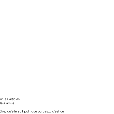
anvier2024
octobre2023
More
r les articles.
jà arrivé...
re, qu'elle soit politique ou pas... c'est ce