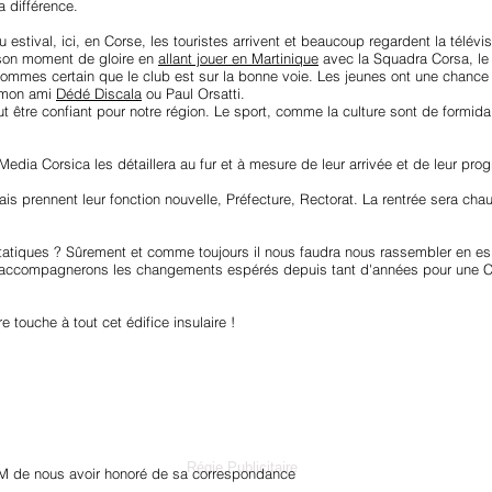
sa différence.
 estival, ici, en Corse, les touristes arrivent et beaucoup regardent la télév
 son moment de gloire en
allant jouer en Martinique
avec la Squadra Corsa, le 
ommes certain que le club est sur la bonne voie. Les jeunes ont une chance à
e mon ami
Dédé Discala
ou Paul Orsatti.
t être confiant pour notre région. Le sport, comme la culture sont de formidab
dia Corsica les détaillera au fur et à mesure de leur arrivée et de leur pro
is prennent leur fonction nouvelle, Préfecture, Rectorat. La rentrée sera cha
 étatiques ? Sûrement et comme toujours il nous faudra nous rassembler en esp
 accompagnerons les changements espérés depuis tant d'années pour une Cor
e touche à tout cet édifice insulaire !
Régie Publicitaire
M de nous avoir honoré de sa correspondance