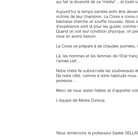
qui fait la diversité de ce "média"... et toute 
Aujourd'hui le temps semble enfin être devenu
victoire de leur champion. La Corse a connu
bastiaise cherche un souffle nouveau. Nous s
d'expérience sont là pour les guider, comm
Quand on voit leur condition physique, on peu
nous en avons besoin.
La Corse se prépare à de chaudes journées, Me
Là, les hommes et les femmes de l'Etat frança
l'année clef...
Notre chère île subira-t-elle les soubresauts
De notre côté, comme à notre habitude nous
jeunesse...
Merci de nous rester fidèles et d'apporter votr
L'équipe de Media Corsica.
Nous remercions le professeur Sadek SELLA