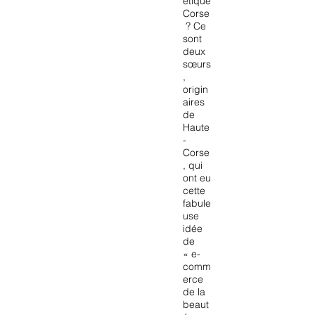
étique
Corse
? Ce
sont
deux
sœurs
,
origin
aires
de
Haute
-
Corse
, qui
ont eu
cette
fabule
use
idée
de
« e-
comm
erce
de la
beaut