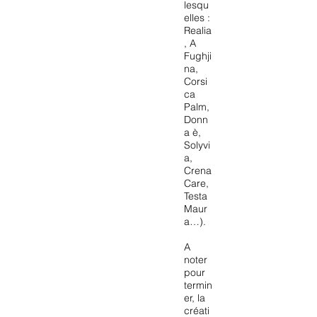
lesqu
elles :
Realia
, A
Fughji
na,
Corsi
ca
Palm,
Donn
a è,
Solyvi
a,
Crena
Care,
Testa
Maur
a…).
A
noter
pour
termin
er, la
créati