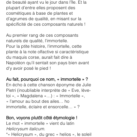
de beauté ayant vu le jour dans l’île. Et la
plupart d’entre elles proposent des
cosmétiques à base de plantes et
d’agrumes de qualité, en misant sur la
spécificité de ces composants naturels !
Au premier rang de ces composants
naturels de qualité, l’immortelle.
Pour la ptite histoire, l'immortelle, cette
plante à la note olfactive si caractéristique
du maquis corse, aurait fait dire à
Napoléon qu'il sentait son pays bien avant
d'y avoir posé le pied !
Au fait, pourquoi ce nom, « immortelle » ?
En écho à cette chanson éponyme de Julie
Pietri (inoubliable interprète de « Eve, lève-
toi », « Magdalena »…) : « Immortelle »,
« l'amour au bout des ailes… ho
immortelle, éclaire et ensorcelle… » ?
Bon, voyons plutôt côté étymologie !
Le mot « immortelle » vient du latin
Helicrysum italicum
.
*« Helicrysum », du grec « helios », le soleil