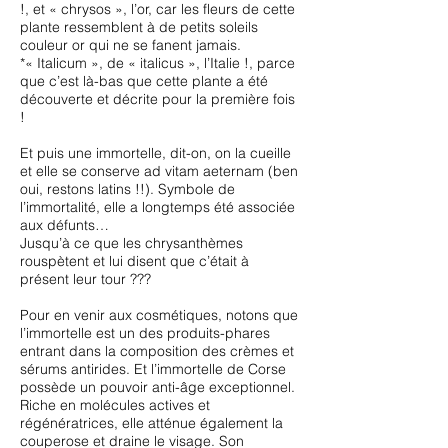
!, et « chrysos », l’or, car les fleurs de cette
plante ressemblent à de petits soleils
couleur or qui ne se fanent jamais.
*« Italicum », de « italicus », l’Italie !, parce
que c’est là-bas que cette plante a été
découverte et décrite pour la première fois
!
Et puis une immortelle, dit-on, on la cueille
et elle se conserve ad vitam aeternam (ben
oui, restons latins !!). Symbole de
l’immortalité, elle a longtemps été associée
aux défunts…
Jusqu’à ce que les chrysanthèmes
rouspètent et lui disent que c’était à
présent leur tour ???
Pour en venir aux cosmétiques, notons que
l’immortelle est un des produits-phares
entrant dans la composition des crèmes et
sérums antirides. Et l’immortelle de Corse
possède un pouvoir anti-âge exceptionnel.
Riche en molécules actives et
régénératrices, elle atténue également la
couperose et draine le visage. Son