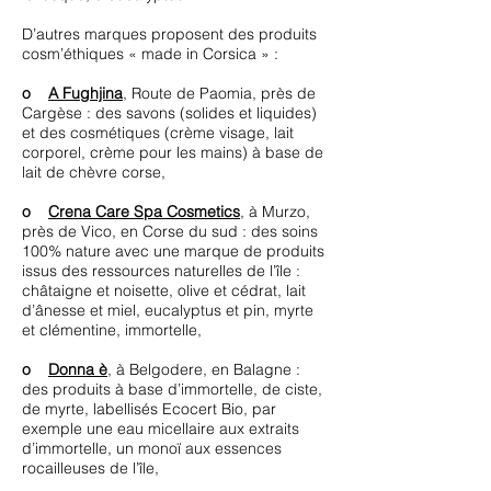
D’autres marques proposent des produits
cosm’éthiques « made in Corsica » :
o
A Fughjina
, Route de Paomia, près de
Cargèse : des savons (solides et liquides)
et des cosmétiques (crème visage, lait
corporel, crème pour les mains) à base de
lait de chèvre corse,
o
Crena Care Spa Cosmetics
, à Murzo,
près de Vico, en Corse du sud : des soins
100% nature avec une marque de produits
issus des ressources naturelles de l’île :
châtaigne et noisette, olive et cédrat, lait
d’ânesse et miel, eucalyptus et pin, myrte
et clémentine, immortelle,
o
Donna è
, à Belgodere, en Balagne :
des produits à base d’immortelle, de ciste,
de myrte, labellisés Ecocert Bio, par
exemple une eau micellaire aux extraits
d’immortelle, un monoï aux essences
rocailleuses de l’île,