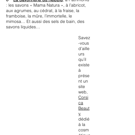
: les savons « Mama Natura », à l’abricot,
aux agrumes, au cédrat, à la fraise, la
framboise, la mûre, l’immortelle, le
mimosa… Et aussi des sels de bain, des
savons liquides…
Savez
-vous
d’aille
urs
qu’il
existe
à
prése
nt un
site
web,
Corsi
ca
Beaut
y
,
dédié
à la
cosm