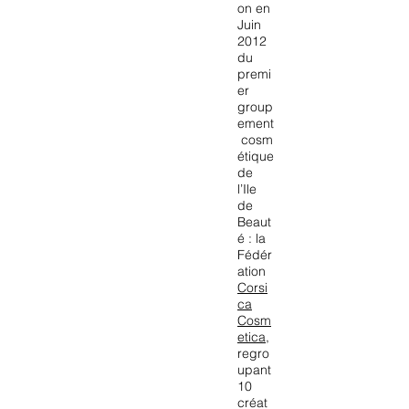
on en
Juin
2012
du
premi
er
group
ement
cosm
étique
de
l’Ile
de
Beaut
é : la
Fédér
ation
Corsi
ca
Cosm
etica
,
regro
upant
10
créat