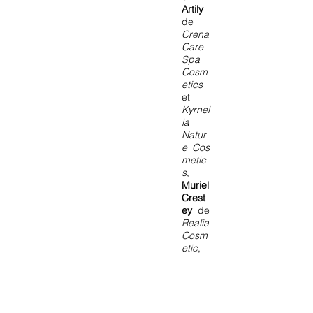
Artily
de
Crena
Care
Spa
Cosm
etics
et
Kyrnel
la
Natur
e Cos
metic
s
,
Muriel
Crest
ey
de
Realia
Cosm
etic
,
Laetiti
a
Strafo
relli
de
La