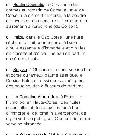
o
Realia Cosmetic
, à Cervione : des
crèmes au romarin de Corse, au miel de
Corse, à la clémentine corse, à la poudre
de myrte corse ou encore à l’immortelle ou
au romarin à verbénone (de Corse !),
o
Imiza
, dans le Cap Corse : une huile
sèche et un lait pour le corps à base
d’huile essentielle d’immortelle et d’huiles
de noisette et d’olive, une eau de parfum,
un sérum absolu,
o
Solyvia
, à Ghisonaccia : une version bio
et corse du fameux baume asiatique, le
Corsica Balm, et aussi des cosmétiques,
des bougies, des diffuseurs de parfums,
o
Le Domaine Amuredda
, à Prunelli-di-
Fiumorbo, en Haute-Corse : des huiles
essentielles et des eaux florales à base
d’immortelle, de romarin à verbénone, de
myrte vert, de petit grain Clémentinier et de
verveine citronnée,
o
La Savonnerie du Nebbiu
, à Patrimoniu