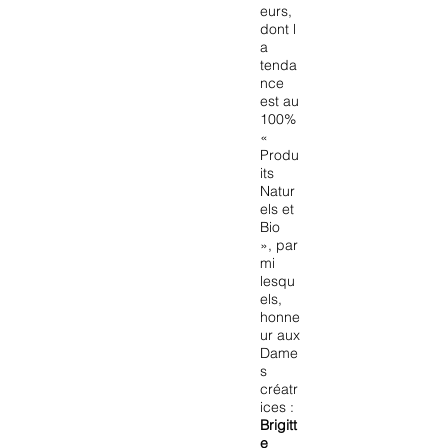
eurs,
dont l
a
tenda
nce
est au
100%
«
Produ
its
Natur
els et
Bio
», par
mi
lesqu
els,
honne
ur aux
Dame
s
créatr
ices :
Brigitt
e