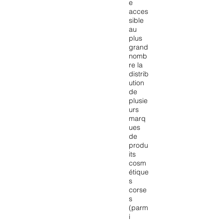
e
acces
sible
au
plus
grand
nomb
re la
distrib
ution
de
plusie
urs
marq
ues
de
produ
its
cosm
étique
s
corse
s
(parm
i