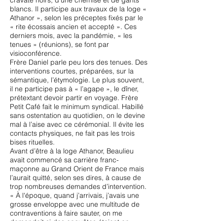
cravate noirs, d’une chemise et de gants
blancs. Il participe aux travaux de la loge «
Athanor », selon les préceptes fixés par le
« rite écossais ancien et accepté ». Ces
derniers mois, avec la pandémie, « les
tenues » (réunions), se font par
visioconférence.
Frère Daniel parle peu lors des tenues. Des
interventions courtes, préparées, sur la
sémantique, l’étymologie. Le plus souvent,
il ne participe pas à « l’agape », le dîner,
prétextant devoir partir en voyage. Frère
Petit Café fait le minimum syndical. Habillé
sans ostentation au quotidien, on le devine
mal à l’aise avec ce cérémonial. Il évite les
contacts physiques, ne fait pas les trois
bises rituelles.
Avant d’être à la loge Athanor, Beaulieu
avait commencé sa carrière franc-
maçonne au Grand Orient de France mais
l’aurait quitté, selon ses dires, à cause de
trop nombreuses demandes d’intervention.
« À l'époque, quand j’arrivais, j’avais une
grosse enveloppe avec une multitude de
contraventions à faire sauter, on me