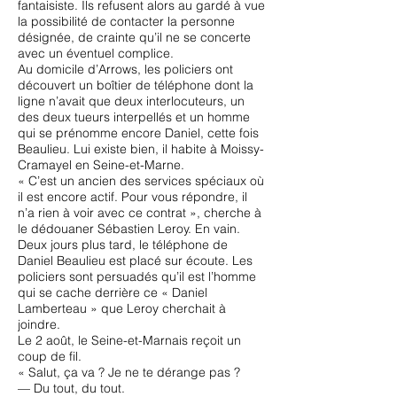
fantaisiste. Ils refusent alors au gardé à vue
la possibilité de contacter la personne
désignée, de crainte qu’il ne se concerte
avec un éventuel complice.
Au domicile d’Arrows, les policiers ont
découvert un boîtier de téléphone dont la
ligne n’avait que deux interlocuteurs, un
des deux tueurs interpellés et un homme
qui se prénomme encore Daniel, cette fois
Beaulieu. Lui existe bien, il habite à Moissy-
Cramayel en Seine-et-Marne.
« C’est un ancien des services spéciaux où
il est encore actif. Pour vous répondre, il
n’a rien à voir avec ce contrat », cherche à
le dédouaner Sébastien Leroy. En vain.
Deux jours plus tard, le téléphone de
Daniel Beaulieu est placé sur écoute. Les
policiers sont persuadés qu’il est l’homme
qui se cache derrière ce « Daniel
Lamberteau » que Leroy cherchait à
joindre.
Le 2 août, le Seine-et-Marnais reçoit un
coup de fil.
« Salut, ça va ? Je ne te dérange pas ?
— Du tout, du tout.