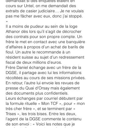
demandait si des enquêtes étaient en
cours sur Untel, on me demandait des
extraits de casier judiciaire… Je ne voulais
pas me fâcher avec eux, donc j’ai stoppé.
»
Il a moins de pudeur au sein de la loge
Athanor dès lors qu’il s’agit de décrocher
des contrats pour son propre compte. Un
frère le met en contact avec une banquière
d’affaires à propos d’un achat de barils de
fioul. Un autre le recommande à un
résident suisse au sujet d’un redressement
fiscal de deux millions d’euros.
Frère Daniel échange avec un frère de la
DGSE, il partage avec lui les informations
récoltées au cours de ses missions privées.
En retour, l’autre lui envoie les revues de
presse du Quai d’Orsay mais également
des documents plus confidentiels.
Leurs échanges par courriel débutent par
la formule rituelle « Mon TCF », pour « mon
très cher frère », et se terminent par «
Trises », les trois bises. Entre les deux,
l’agent de la DGSE commente le contenu
de son envoi : « Voici les notes que je