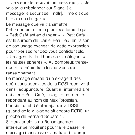
— Je viens de recevoir un message […] Je
vais te le rebalancer sur Signal [la
messagerie sécurisée – ndlr]. Il me dit que
tu étais en danger. »
Le message que va transmettre
l’interlocuteur stipule plus exactement que
« Petit Café est en danger ». « Petit Café »
est le surnom de Daniel Beaulieu, en raison
de son usage excessif de cette expression
pour fixer ses rendez-vous confidentiels.
« Un agent traitant hors pair » côtoyant «
les hautes sphères ». Au compteur, trente-
quatre années dans les services de
renseignement.
Le message émane d’un ex-agent des
opérations spéciales de la DGSI reconverti
dans l’acupuncture. Quant à l’intermédiaire
qui alerte Petit Café, il s’agit d’un retraité
répondant au nom de Max Torossian.
L’ancien chef d’état-major de la DGSI
(quand celle-ci s’appelait encore DCRI), un
proche de Bernard Squarcini.
Si deux anciens du Renseignement
intérieur se mouillent pour faire passer le
message (sans savoir la nature du danger