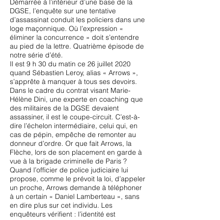
Démarrée à l’intérieur d’une base de la
DGSE, l’enquête sur une tentative
d’assassinat conduit les policiers dans une
loge maçonnique. Où l’expression «
éliminer la concurrence » doit s’entendre
au pied de la lettre. Quatrième épisode de
notre série d’été.
Il est 9 h 30 du matin ce 26 juillet 2020
quand Sébastien Leroy, alias « Arrows »,
s’apprête à manquer à tous ses devoirs.
Dans le cadre du contrat visant Marie-
Hélène Dini, une experte en coaching que
des militaires de la DGSE devaient
assassiner, il est le coupe-circuit. C’est-à-
dire l’échelon intermédiaire, celui qui, en
cas de pépin, empêche de remonter au
donneur d’ordre. Or que fait Arrows, la
Flèche, lors de son placement en garde à
vue à la brigade criminelle de Paris ?
Quand l’officier de police judiciaire lui
propose, comme le prévoit la loi, d’appeler
un proche, Arrows demande à téléphoner
à un certain « Daniel Lamberteau », sans
en dire plus sur cet individu. Les
enquêteurs vérifient : l’identité est