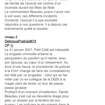
de famille de l’avocat est victime d’un
incendie durant les fêtes de Noël.
Le commandant Beaulieu jurera n’avoir rien
à voir avec ces différents incidents.
Contacté, l’avocat n’a pas souhaité
répondre à nos questions. Il a depuis ces
événements quitté le dossier.
niveau 2
DeliciousPraline3673
OP·
1j
Le 21 janvier 2021, Petit Café est interpellé.
La brigade criminelle entame la
perquisition du pavillon qu’il habite, avec
son épouse, au cœur d’un lotissement. Au
bout d’une heure, le procédurier (le policier
à la Crim’ chargé de faire les constatations)
est hélé par un brigadier : celui qui se fait
initier par un ex-collègue de la DGSI à la
magie vient de tenter un tour de passe-
passe grossier.
Profitant d’un moment d’inattention, Daniel
Beaulieu s’est rué au deuxième étage pour
jeter un dossier par la fenêtre de son
bureau. Les policiers le récupèrent dans le