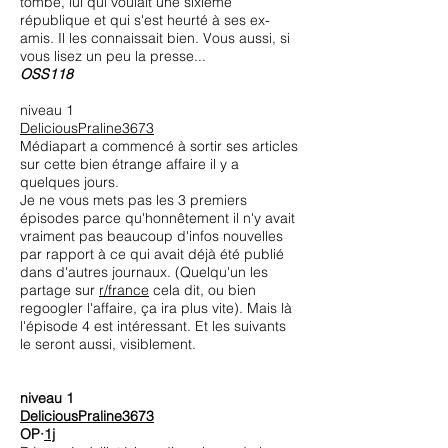
tombe, lui qui voulait une sixième
république et qui s'est heurté à ses ex-
amis. Il les connaissait bien. Vous aussi, si
vous lisez un peu la presse...
OSS118
niveau 1
DeliciousPraline3673
Médiapart a commencé à sortir ses articles
sur cette bien étrange affaire il y a
quelques jours.
Je ne vous mets pas les 3 premiers
épisodes parce qu'honnêtement il n'y avait
vraiment pas beaucoup d'infos nouvelles
par rapport à ce qui avait déjà été publié
dans d'autres journaux. (Quelqu'un les
partage sur
r/france
cela dit, ou bien
regoogler l'affaire, ça ira plus vite). Mais là
l'épisode 4 est intéressant. Et les suivants
le seront aussi, visiblement.
niveau 1
DeliciousPraline3673
OP·
1j