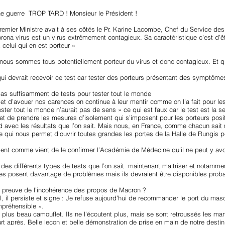
ne guerre TROP TARD ! Monsieur le Président !
emier Ministre avait à ses côtés le Pr. Karine Lacombe, Chef du Service des 
orona virus est un virus extrêmement contagieux. Sa caractéristique c’est d’
elui qui en est porteur »
us sommes tous potentiellement porteur du virus et donc contagieux. Et que 
ui devrait recevoir ce test car tester des porteurs présentant des symptômes
pas suffisamment de tests pour tester tout le monde
s et d’avouer nos carences on continue à leur mentir comme on l’a fait pour le
ester tout le monde n’aurait pas de sens » ce qui est faux car le test est la s
tri et de prendre les mesures d’isolement qui s’imposent pour les porteurs posi
d avec les résultats que l’on sait. Mais nous, en France, comme chacun sait
 qui nous permet d’ouvrir toutes grandes les portes de la Halle de Rungis po
nt comme vient de le confirmer l’Académie de Médecine qu’il ne peut y avoi
té des différents types de tests que l’on sait maintenant maitriser et notamm
ues posent davantage de problèmes mais ils devraient être disponibles prob
le preuve de l’incohérence des propos de Macron ?
l, il persiste et signe : Je refuse aujourd’hui de recommander le port du ma
mpréhensible ».
 le plus beau camouflet. Ils ne l’écoutent plus, mais se sont retroussés les 
après. Belle leçon et belle démonstration de prise en main de notre destin