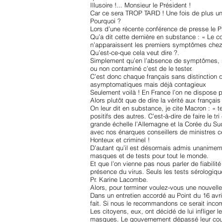
Illusoire !... Monsieur le Président !
Car ce sera TROP TARD ! Une fois de plus u
Pourquoi ?
Lors d’une récente conférence de presse le Pr
Qu’a dit cette dernière en substance : « Le c
n’apparaissent les premiers symptômes chez c
Qu’est-ce-que cela veut dire ?.
Simplement qu’en l’absence de symptômes, no
ou non contaminé c’est de le tester.
C’est donc chaque français sans distinction q
asymptomatiques mais déjà contagieux
Seulement voilà ! En France l’on ne dispose 
Alors plutôt que de dire la vérité aux françai
On leur dit en substance, je cite Macron : « t
positifs des autres. C’est-à-dire de faire le 
grande échelle l’Allemagne et la Corée du Su
avec nos énarques conseillers de ministres ce
Honteux et criminel !
D’autant qu’il est désormais admis unanimeme
masques et de tests pour tout le monde.
Et que l’on vienne pas nous parler de fiabili
présence du virus. Seuls les tests sérologiq
Pr. Karine Lacombe.
Alors, pour terminer voulez-vous une nouvel
Dans un entretien accordé au Point du 16 avri
fait. Si nous le recommandons ce serait inco
Les citoyens, eux, ont décidé de lui infliger
masques. Le gouvernement dépassé leur court 