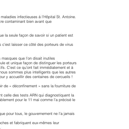
maladies infectieuses à l’Hôpital St. Antoine.
être contaminant bien avant que
la seule façon de savoir si un patient est
 c’est laisser ce côté des porteurs de virus
s masques que l’on disait inutiles
eule et unique façon de distinguer les porteurs
tifs. C’est ce qu’ont fait immédiatement et à
 nous sommes plus intelligents que les autres
ur y accueillir des centaines de cercueils !
r de « déconfinement » sans la fourniture de
ent celle des tests ARN qui diagnostiquent la
ablement pour le 11 mai comme l’a précisé le
sque pour tous, le gouvernement ne l’a jamais
manches et fabriquent eux-mêmes leur
.