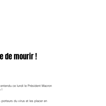
anvier2024
octobre2023
More
e de mourir !
 entendu ce lundi le Président Macron
 !
porteurs du virus et les placer en