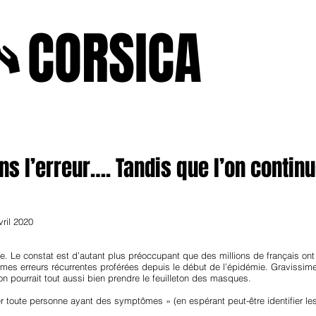
A
CORSICA
e2025
novenbre2025
janvierfevrier2025
juin2024
j
s l’erreur…. Tandis que l’on continu
vril 2020
 Le constat est d’autant plus préoccupant que des millions de français ont
es erreurs récurrentes proférées depuis le début de l’épidémie. Gravissime
n pourrait tout aussi bien prendre le feuilleton des masques.
 toute personne ayant des symptômes » (en espérant peut-être identifier les 