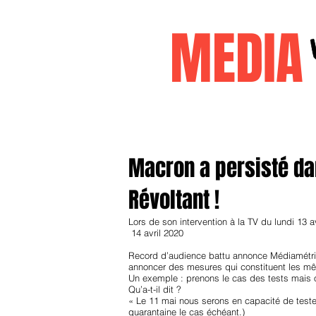
MEDI
Accueil
janvier2026
decembr
Macron a persisté dan
Révoltant !
Lors de son intervention à la TV du lundi 13 a
14 avril 2020
Record d’audience battu annonce Médiamétrie.
annoncer des mesures qui constituent les mêm
Un exemple : prenons le cas des tests mais o
Qu’a-t-il dit ?
« Le 11 mai nous serons en capacité de tester
quarantaine le cas échéant.)