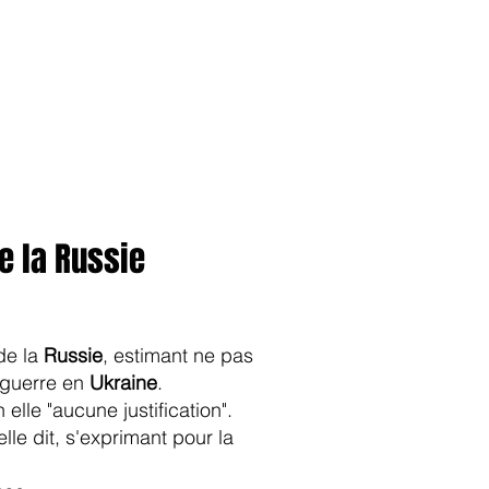
anvier2024
octobre2023
More
de la Russie
de la
Russie
, estimant ne pas
e guerre en
Ukraine
.
lle "aucune justification".
-elle dit, s'exprimant pour la