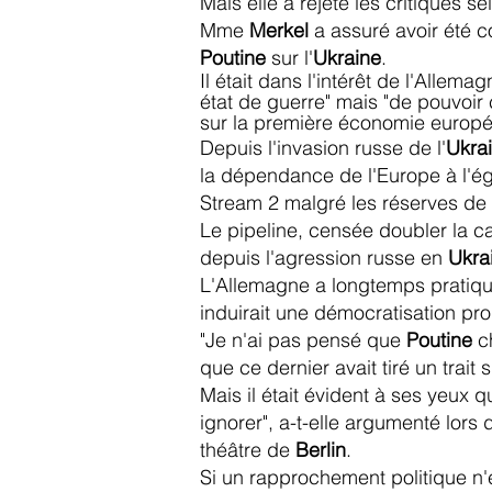
Mais elle a rejeté les critiques s
Mme
Merkel
a assuré avoir été c
Poutine
sur l'
Ukraine
.
Il était dans l'intérêt de l'Alle
état de guerre" mais "de pouvoir 
sur la première économie europ
Depuis l'invasion russe de l'
Ukra
la dépendance de l'Europe à l'é
Stream 2 malgré les réserves de
Le pipeline, censée doubler la c
depuis l'agression russe en
Ukra
L'Allemagne a longtemps pratiqué
induirait une démocratisation pr
"Je n'ai pas pensé que
Poutine
ch
que ce dernier avait tiré un trait 
Mais il était évident à ses yeux q
ignorer", a-t-elle argumenté lor
théâtre de
Berlin
.
Si un rapprochement politique n'e