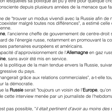
elon lesquelles sa politique ait pu y être pour quelque ch
onsciente depuis plusieurs années de la menace que fai
magne de "trouver un modus vivendi avec la Russie afin d
coexister malgré toutes nos différences", a estimé cell
éenne.
ine
, l'ancienne cheffe de gouvernement de centre-droit 
gard de l'énergie russe, notamment en promouvant la c
 ses partenaires européens et américains.
apacité d'approvisionnement de l'
Allemagne
en gaz russ
ine
, sans avoir été mis en service.
 la politique de la main tendue envers la Russie, suiva
ogressive du pays.
angerait grâce aux relations commerciales", a-t-elle tou
sur la démocratie.
ue la
Russie
serait "toujours un voisin de l'
Europe
, qu'on
s de cette interview menée par un journaliste de l'hebdo
st pas possible, "
il était pertinent d'avoir au moins de