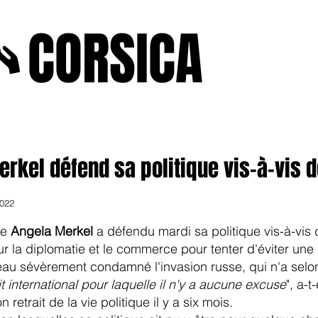
A
CORSICA
e2025
novenbre2025
janvierfevrier2025
juin2024
j
erkel défend sa politique vis-à-vis 
2022
de
Angela Merkel
a défendu mardi sa politique vis-à-vis 
sur la diplomatie et le commerce pour tenter d'éviter un
au sévèrement condamné l'invasion russe, qui n'a selon e
t international pour laquelle il n'y a aucune excuse
", a-t
retrait de la vie politique il y a six mois.