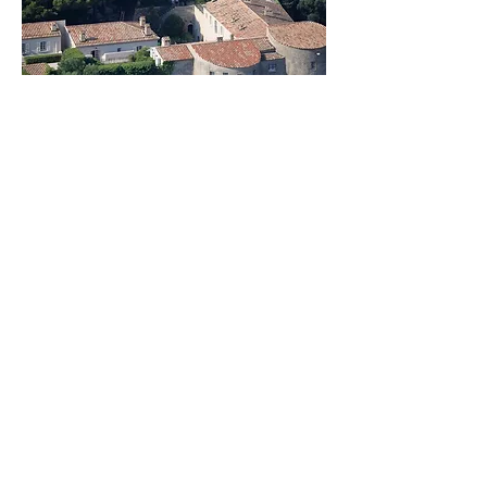
Nous remercions le professeur Sadek
SELLAM de nous avoir honoré de sa
correspondance
Régie Publicitaire