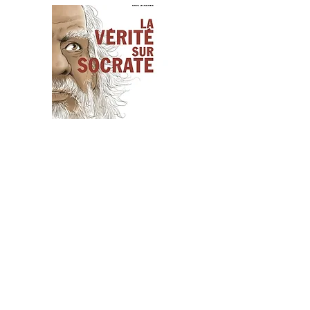
Nous remercions le professeur Sadek
SELLAM de nous avoir honoré de sa
correspondance
Régie Publicitaire