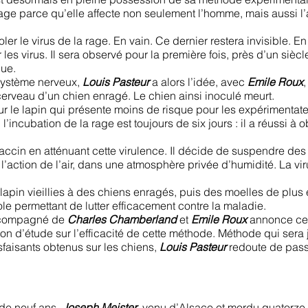
rage parce qu’elle affecte non seulement l’homme, mais aussi l’a
er le virus de la rage. En vain. Ce dernier restera invisible. En
les virus. Il sera observé pour la première fois, près d’un siècl
que.
système nerveux,
Louis Pasteur
a alors l’idée, avec
Emile Roux
erveau d’un chien enragé. Le chien ainsi inoculé meurt.
sur le lapin qui présente moins de risque pour les expérimentat
incubation de la rage est toujours de six jours : il a réussi à 
vaccin en atténuant cette virulence. Il décide de suspendre de
l’action de l’air, dans une atmosphère privée d’humidité. La vi
lapin vieillies à des chiens enragés, puis des moelles de plus 
cole permettant de lutter efficacement contre la maladie.
ccompagné de
Charles Chamberland
et
Emile Roux
annonce cet
 d’étude sur l’efficacité de cette méthode. Méthode qui sera
sfaisants obtenus sur les chiens,
Louis Pasteur
redoute de pass
 de neuf ans,
Joseph Meister
, venu d’Alsace et mordu quatorze