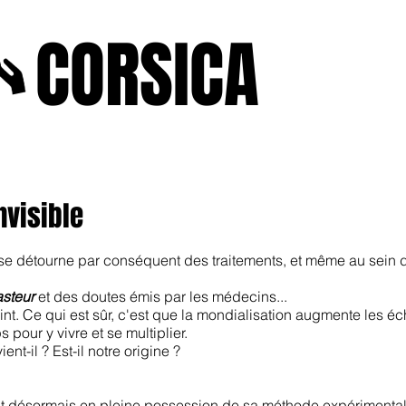
A
CORSICA
e2025
novenbre2025
janvierfevrier2025
juin2024
j
nvisible
 se détourne par conséquent des traitements, et même au sein d
asteur
et des doutes émis par les médecins...
int. Ce qui est sûr, c'est que la mondialisation augmente les 
 pour y vivre et se multiplier.
nt-il ? Est-il notre origine ?
t désormais en pleine possession de sa méthode expérimentale.