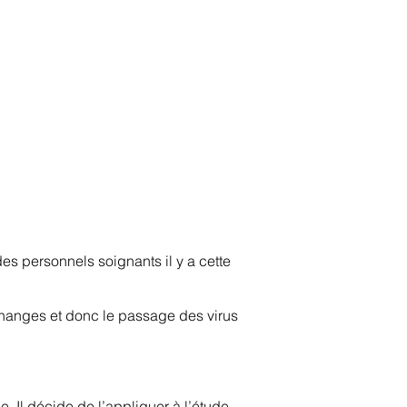
anvier2024
octobre2023
More
es personnels soignants il y a cette
échanges et donc le passage des virus
 Il décide de l’appliquer à l’étude