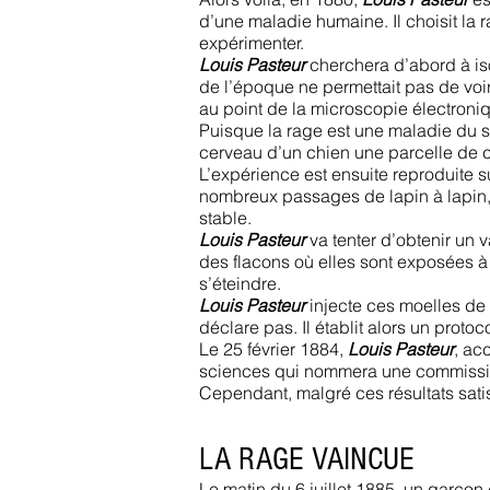
d’une maladie humaine. Il choisit la 
expérimenter.
Louis Pasteur
cherchera d’abord à isol
de l’époque ne permettait pas de voir 
au point de la microscopie électroni
Puisque la rage est une maladie du 
cerveau d’un chien une parcelle de c
L’expérience est ensuite reproduite 
nombreux passages de lapin à lapin, l’
stable.
Louis Pasteur
va tenter d’obtenir un 
des flacons où elles sont exposées à 
s’éteindre.
Louis Pasteur
injecte ces moelles de 
déclare pas. Il établit alors un proto
Le 25 février 1884,
Louis Pasteur
, a
sciences qui nommera une commission
Cependant, malgré ces résultats sati
LA RAGE VAINCUE
Le matin du 6 juillet 1885, un garçon