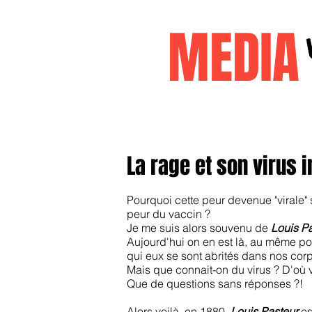
MEDI
Accueil
janvier2026
decembr
La rage et son virus i
Pourquoi cette peur devenue "virale"
peur du vaccin ?
Je me suis alors souvenu de
Louis P
Aujourd'hui on en est là, au même po
qui eux se sont abrités dans nos corps
Mais que connait-on du virus ? D'où vie
Que de questions sans réponses ?!
Alors voilà, en 1880,
Louis Pasteur
es