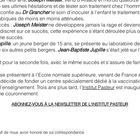
 ses ultimes hésitations et de tester son traitement chez l’homm
 confie au
Dr Grancher
le soin d’inoculer à l’enfant le traitemen
 rabiques de moins en moins atténuées.
ccès :
Joseph Meister
ne développera jamais la rage et deviend
discret sur ce succès, cette expérience s’étant déroulée plus 
ème succès.
pille
, un jeune berger de 15 ans, se présente au laboratoire 
 six autres petits bergers.
Jean-Baptiste Jupille
s’était jeté sur 
 pour la seconde fois, avec le même succès et s’assure de fair
se présentent à l’Ecole normale supérieure, venant de France et
 décide de fonder un centre spécialement dédié à la vaccinatio
’enseignement. Trois ans plus tard, l’
Institut Pasteur
est inaugu
ime couronnement.
ABONNEZ-VOUS À LA NEWSLETTER DE L'INSTITUT PASTEUR
Régie Publicitaire
M de nous avoir honoré de sa correspondance