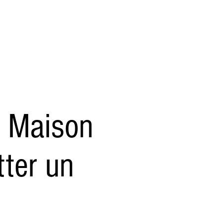
anvier2024
octobre2023
More
a Maison
tter un