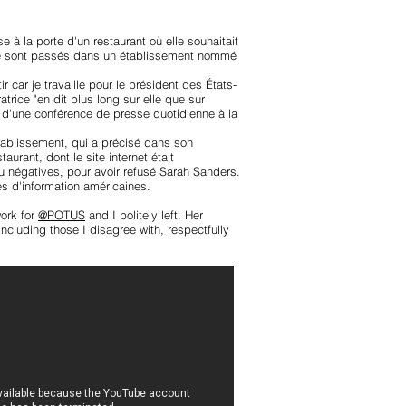
 à la porte d'un restaurant où elle souhaitait
its se sont passés dans un établissement nommé
r car je travaille pour le président des États-
trice "en dit plus long sur elle que sur
s d'une conférence de presse quotidienne à la
tablissement, qui a précisé dans son
urant, dont le site internet était
u négatives, pour avoir refusé Sarah Sanders.
es d'information américaines.
work for
@POTUS
and I politely left. Her
ncluding those I disagree with, respectfully