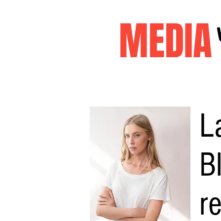
MEDI
Accueil
janvier2026
decembr
L
B
r