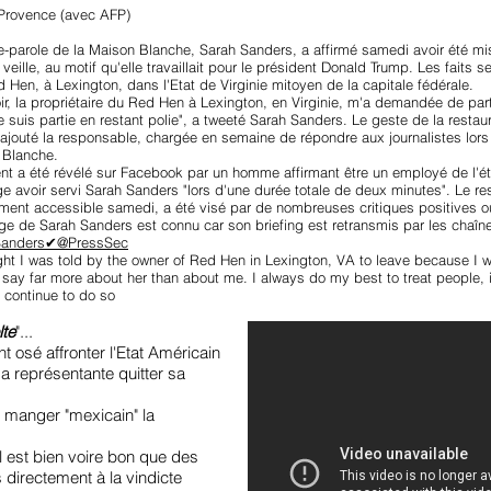
Provence (avec AFP)
e-parole de la Maison Blanche, Sarah Sanders, a affirmé samedi avoir été mise
a veille, au motif qu'elle travaillait pour le président Donald Trump. Les fa
 Hen, à Lexington, dans l'Etat de Virginie mitoyen de la capitale fédérale.
oir, la propriétaire du Red Hen à Lexington, en Virginie, m'a demandée de parti
e suis partie en restant polie", a tweeté Sarah Sanders. Le geste de la restaura
 ajouté la responsable, chargée en semaine de répondre aux journalistes lor
 Blanche.
ent a été révélé sur Facebook par un homme affirmant être un employé de l'é
 avoir servi Sarah Sanders "lors d'une durée totale de deux minutes". Le resta
lement accessible samedi, a été visé par de nombreuses critiques positives o
ge de Sarah Sanders est connu car son briefing est retransmis par les chaîn
Sanders
✔@PressSec
ght I was told by the owner of Red Hen in Lexington, VA to leave because I 
 say far more about her than about me. I always do my best to treat people, i
l continue to do so
lte
"...
t osé affronter l'Etat Américain
sa représentante quitter sa
er manger "mexicain" la
l est bien voire bon que des
 directement à la vindicte