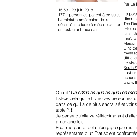
Par La 
16:53 - 23 juin 2018
La port
177 k personnes parlent à ce sujet
dîner l
La ministre américaine de la
The Red
sécurité intérieure forcée de quitter
"Hier s
un restaurant mexicain
Unis. J
moi", a
Maison
L'incid
message
diffici
Le visa
Sarah 
Last ni
actions
and wil
On dit "
On sème ce que ce que l'on réco
Est-ce cela qui fait que des personnes on
dans ce qu'il a de plus sacralisé et voir 
table ?!!!
Je pense qu'elle va réfléchir avant d'all
prochaine fois...
Pour ma part et cela n'engage que moi, i
représentants d'un Etat soient confrontés