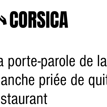
A
CORSICA
e2025
novenbre2025
janvierfevrier2025
juin2024
j
a porte-parole de l
lanche priée de qui
estaurant