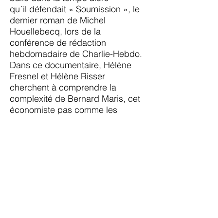
qu´il défendait « Soumission », le
dernier roman de Michel
Houellebecq, lors de la
conférence de rédaction
hebdomadaire de Charlie-Hebdo.
Dans ce documentaire, Hélène
Fresnel et Hélène Risser
cherchent à comprendre la
complexité de Bernard Maris, cet
économiste pas comme les
autres, qui alertera toute sa vie
contre les dérives du libéralisme.
Voir
Le site web du Sénat est
devenu très intéressant, bon un
peu partisan mais vous saurez
décoder les réponses de ceux qui
un peu à la façon américaine sont