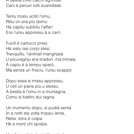
A bestia inviò calchi sgrinfiati
Cani à pecuri tutti scaniddati.
Tantu trostu scitò l'omu,
Rittu ùn era più domu
Hà capitu subbitu l'affari
Era l'ursu appressu à a carri.
Fucili è cartucci presi,
Hà vistu issi corpi stesi,
Tranquillu, l'animali manghjaia
U picuraghju era tiradori, mà trimaia.
À capiu è à tempu sparò,
Mà senza un frisciu, l'ursu scappò.
Dopu essa si missu appressu,
U celi ùn paria più u stessu.
A bestia è l'omu in a muntagna,
Comu si battini dui ragna.
Un mumentu dopu, si pudià senta
In a notti sta volta troppu lenta,
Retta, lotra è colpa
Hè a morti chì spolpa.