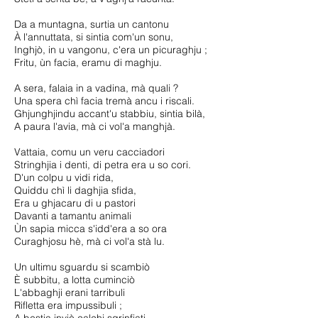
Da a muntagna, surtia un cantonu
À l'annuttata, si sintia com'un sonu,
Inghjò, in u vangonu, c'era un picuraghju ;
Fritu, ùn facia, eramu di maghju.
A sera, falaia in a vadina, mà quali ?
Una spera chì facia tremà ancu i riscali.
Ghjunghjindu accant'u stabbiu, sintia bilà,
A paura l'avia, mà ci vol'a manghjà.
Vattaia, comu un veru cacciadori
Stringhjia i denti, di petra era u so cori.
D'un colpu u vidi rida,
Quiddu chì li daghjia sfida,
Era u ghjacaru di u pastori
Davanti a tamantu animali
Ùn sapia micca s'idd'era a so ora
Curaghjosu hè, mà ci vol'a stà lu.
Un ultimu sguardu si scambiò
È subbitu, a lotta cuminciò
L'abbaghji erani tarribuli
Rifletta era impussibuli ;