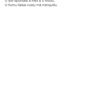
U soli spuntaia à mez'à u nivulu,
U fiumu falaia russu mà tranquillu.
Vicinu, di l'ursu ùn si n'hè mai più intesu
parlà In a piana, un antru pastori era in
traccia d'addittà.
Vi lacu induvinà, u nomu di issu locu,
L'ursaghjola, sicura, mà senz'essa un
ghjocu.
Nous remercions le professeur Sadek
SELLAM de nous avoir honoré de sa
correspondance
Régie Publicitaire