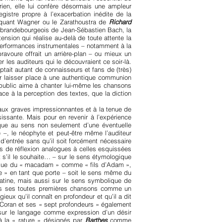
en, elle lui confère désormais une ampleur
gistre propre à l’exacerbation inédite de la
évoquant Wagner ou le Zarathoustra de
Richard
os brandebourgeois de Jean-Sébastien Bach, la
nsion qui réalise au-delà de toute attente la
 performances instrumentales – notamment à la
ravoure offrait un arrière-plan – ou mieux un
 les auditeurs qui le découvraient ce soir-là.
ptait autant de connaisseurs et fans de (très)
ur laisser place à une authentique communion
 public aime à chanter lui-même les chansons
ce à la perception des textes, que la diction
aux graves impressionnantes et à la tenue de
sissante. Mais pour en revenir à l’expérience
tique au sens non seulement d’une éventuelle
e –, le néophyte et peut-être même l’auditeur
r d’entrée sans qu’il soit forcément nécessaire
s de réflexion analogues à celles esquissées
 s’il le souhaite… – sur le sens étymologique
blique du « macadam » comme « fils d’Adam »,
ne » en tant que porte – soit le sens même du
latine, mais aussi sur le sens symbolique de
ès ses toutes premières chansons comme un
ieux qu’il connaît en profondeur et qu’il a dit
e Coran et ses « sept profondeurs » également
n sur le langage comme expression d’un désir
 à la « rature » désignés par
Barthes
comme