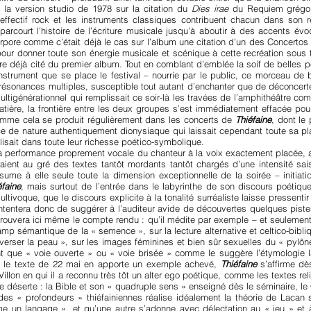
e la version studio de 1978 sur la citation du
Dies irae
du Requiem grégori
effectif rock et les instruments classiques contribuent chacun dans son re
 parcourt l’histoire de l’écriture musicale jusqu’à aboutir à des accents 
corpore comme c’était déjà le cas sur l’album une citation d’un des Concert
our donner toute son énergie musicale et scénique à cette recréation sous te
tre déjà cité du premier album. Tout en comblant d’emblée la soif de belles
nstrument que se place le festival – nourrie par le public, ce morceau de b
 résonances multiples, susceptible tout autant d’enchanter que de déconcerter
tigénérationnel qui remplissait ce soir-là les travées de l’amphithéâtre com
atière, la frontière entre les deux groupes s’est immédiatement effacée po
 comme cela se produit régulièrement dans les concerts de
Thiéfaine
, dont le
e de nature authentiquement dionysiaque qui laissait cependant toute sa pla
lisait dans toute leur richesse poético-symbolique.
la performance proprement vocale du chanteur à la voix exactement placée, 
saient au gré des textes tantôt mordants tantôt chargés d’une intensité sai
ésume à elle seule toute la dimension exceptionnelle de la soirée – initia
éfaine
, mais surtout de l’entrée dans le labyrinthe de son discours poétiqu
ultivoque, que le discours explicite à la tonalité surréaliste laisse pressenti
ntentera donc de suggérer à l’auditeur avide de découvertes quelques piste
trouvera ici même le compte rendu : qu’il médite par exemple – et seulement
amp sémantique de la « semence », sur la lecture alternative et celtico-bi
raverser la peau », sur les images féminines et bien sûr sexuelles du « pylô
nt que « voie ouverte » ou « voie brisée » comme le suggère l’étymologie 
me le texte de 22 mai en apporte un exemple achevé,
Thiéfaine
s’affirme d
llon en qui il a reconnu très tôt un alter ego poétique, comme les textes relig
le déserte : la Bible et son « quadruple sens » enseigné dès le séminaire, l
 des « profondeurs » thiéfainiennes réalise idéalement la théorie de Laca
mme un langage », et qu’une autre s’adonne avec délectation au « jeu » et