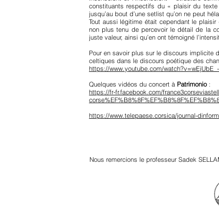
constituants respectifs du « plaisir du texte
jusqu’au bout d’une setlist qu’on ne peut héla
Tout aussi légitime était cependant le plais
non plus tenu de percevoir le détail de la c
juste valeur, ainsi qu’en ont témoigné l’inten
Pour en savoir plus sur le discours implicite 
celtiques dans le discours poétique des chan
https://www.youtube.com/watch?v=wEjUbE_
Quelques vidéos du concert à
Patrimonio
:
https://fr-fr.facebook.com/france3corseviastell
corse%EF%B8%8F%EF%B8%8F%EF%B8%8Fh
https://www.telepaese.corsica/journal-dinformat
Nous remercions le professeur Sadek SELLA