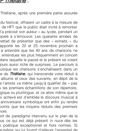
HF
Thiéfaine
.
Thiéfaine, après une première partie assurée
du festival, offraient un cadre à la mesure de
de HFT que le public était invité à remonter.
l’a précisé son auteur « au lycée, pendant un
appelé à s’émouvoir. Les quarante années de
ettait de présenter que des « extraits » du
l apporté les 22 et 23 novembre prochain à
né à entendre que les 40 ans de chansons ne
et entendues les plus fréquemment en concert
n dans laquelle le passé et le présent se voient
jours aussi riche de surprises. Le parcours à
 puisque les chansons s’enchaînaient dans un
que de
Thiéfaine
, qui transcende voire réduit à
s albums et ceux des suivants, en dépit de la
 l’artiste va même jusqu’à qualifier de « pas
s les premiers échantillons de son répertoire,
ogique ou plurilingue, et ce alors même que la
ssi achevé est d’emblée le discours musical à
 anniversaire symbolique ont enfin pu rendre
trepoints que les moyens réduits des premiers
nore.
ent de paradigme intervenu sur le plan de la
tous ce qui est déjà présent
in nuce
dès les
 poétique exceptionnel et hors normes. Si
-même qui lui fournit d’ailleurs l’essentiel de