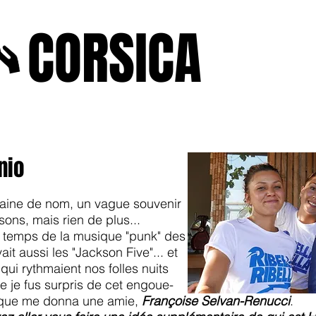
A
CORSICA
e2025
novenbre2025
janvierfevrier2025
juin2024
j
nio
faine de nom, un vague souvenir
ons, mais rien de plus...
 du temps de la musique "punk" des
it aussi les "Jackson Five"... et
ui rythmaient nos folles nuits
e je fus surpris de cet engoue-
s que me donna une amie,
Françoise Selvan-Renucci
.