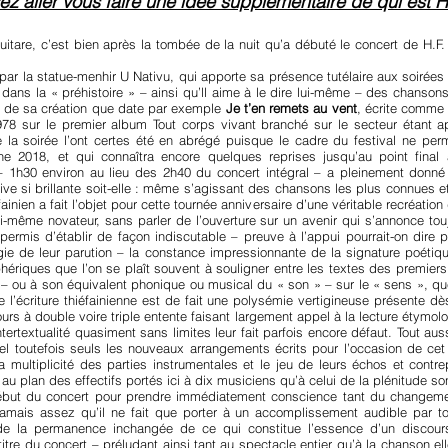
z aller vous faire une idée supplémentaire de qui est 
are, c’est bien après la tombée de la nuit qu’a débuté le concert de H.F. 
ar la statue-menhir U Nativu, qui apporte sa présence tutélaire aux soirées 
ans la « préhistoire » – ainsi qu’ll aime à le dire lui-même – des chansons 
» de sa création que date par exemple
Je t’en remets au vent
, écrite comme 
1978 sur le premier album Tout corps vivant branché sur le secteur étant 
la soirée l’ont certes été en abrégé puisque le cadre du festival ne perm
ne 2018, et qui connaîtra encore quelques reprises jusqu’au point fina
 – 1h30 environ au lieu des 2h40 du concert intégral – a pleinement don
ve si brillante soit-elle : même s’agissant des chansons les plus connues 
ainien a fait l’objet pour cette tournée anniversaire d’une véritable recréatio
i-même novateur, sans parler de l’ouverture sur un avenir qui s’annonce tou
permis d’établir de façon indiscutable – preuve à l’appui pourrait-on dire
logie de leur parution – la constance impressionnante de la signature poéti
ériques que l’on se plaît souvent à souligner entre les textes des premier
 – ou à son équivalent phonique ou musical du « son » – sur le « sens », que
de l’écriture thiéfainienne est de fait une polysémie vertigineuse présente dè
rs à double voire triple entente faisant largement appel à la lecture étymol
ertextualité quasiment sans limites leur fait parfois encore défaut. Tout au
el toutefois seuls les nouveaux arrangements écrits pour l’occasion de cet
la multiplicité des parties instrumentales et le jeu de leurs échos et con
u plan des effectifs portés ici à dix musiciens qu’à celui de la plénitude so
t début du concert pour prendre immédiatement conscience tant du changem
 jamais assez qu’il ne fait que porter à un accomplissement audible par 
e la permanence inchangée de ce qui constitue l’essence d’un discours
itre du concert – préludant ainsi tant au spectacle entier qu’à la chanson elle