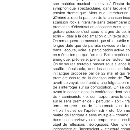
son matériau musical – s’ouvre à l’instar d
symphonique spectaculaire, dans laquelle l’
tension dramatique. Alors que l’introduction
Strauss
et que la partition de la chanson in
scansion rock s’intensifie sans désemparer p
promesse d’électrisation annoncée dans le ti
guitare puisque c’est sous le signe de cet i
écrin – idéal à la déclamation d’un texte aux
On remarquera en passant que si le public mul
longue date que de parfaits novices en la m
dans l’écoute, voire la participation active
en même temps que l’artiste. Belle expérienc
énergique, précise et prenante de l’auteur réa
On ne saurait toutefois passer sous silence 
souffle inépuisable, dont les accents se fai
initiatique proposée par ce 22 mai et qui r
première écoute de la chanson voire de
Thi
averti se voyait confronté à une fulguration m
de s’interroger sur sa composition. On se co
avant le concert dans la conférence dont on 
de « séminariste » et son rapport avec le ch
sur le sens premier de « percuter » soit « t
terme en grec – ou de l’« autoroute » en ta
« trois heures de l’après-midi » etc. Com
maître de l’écriture à sens multiple – comme Vi
dans une interview vouloir emporter sur une î
objet de réflexions théologiques. Que l’une
inconscient et l’inconscient « structuré co