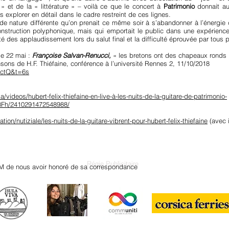
 » et de la « littérature » – voilà ce que le concert à
Patrimonio
donnait au
s explorer en détail dans le cadre restreint de ces lignes.
ir de nature différente qu’on prenait ce même soir à s’abandonner à l’énergi
onstruction polyphonique, mais qui emportait le public dans une expérience
sité des applaudissement lors du salut final et la difficulté éprouvée par tou
de 22 mai :
Françoise Salvan-Renucci,
« les bretons ont des chapeaux ronds » :
sons de H.F. Thiéfaine, conférence à l’université Rennes 2, 11/10/2018
-ctQ&t=6s
a/videos/hubert-felix-thiefaine-en-live-à-les-nuits-de-la-guitare-de-patrimonio-
/2410291472548988/
ion/nutiziale/les-nuits-de-la-guitare-vibrent-pour-hubert-felix-thiefaine
(avec i
Régie Publicitaire
M de nous avoir honoré de sa correspondance