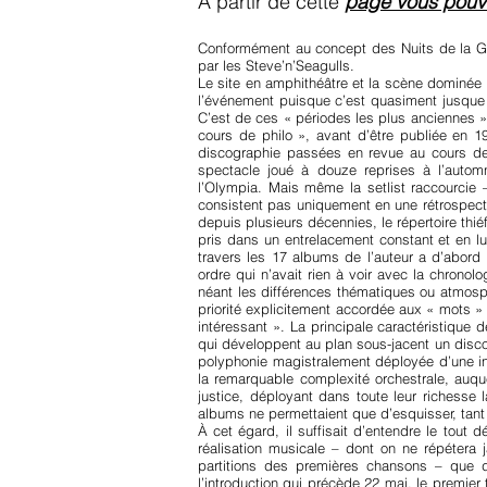
A partir de cette
page vous pouve
Conformément au concept des Nuits de la Guit
par les Steve’n’Seagulls.
Le site en amphithéâtre et la scène dominée p
l’événement puisque c’est quasiment jusque d
C’est de ces « périodes les plus anciennes 
cours de philo », avant d’être publiée en 
discographie passées en revue au cours de 
spectacle joué à douze reprises à l’autom
l’Olympia. Mais même la setlist raccourcie
consistent pas uniquement en une rétrospecti
depuis plusieurs décennies, le répertoire thiéf
pris dans un entrelacement constant et en lu
travers les 17 albums de l’auteur a d’abord 
ordre qui n’avait rien à voir avec la chrono
néant les différences thématiques ou atmosph
priorité explicitement accordée aux « mots »
intéressant ». La principale caractéristique 
qui développent au plan sous-jacent un discou
polyphonie magistralement déployée d’une int
la remarquable complexité orchestrale, auqu
justice, déployant dans toute leur richesse 
albums ne permettaient que d’esquisser, tant a
À cet égard, il suffisait d’entendre le tou
réalisation musicale – dont on ne répétera
partitions des premières chansons – que d
l’introduction qui précède 22 mai, le premier t