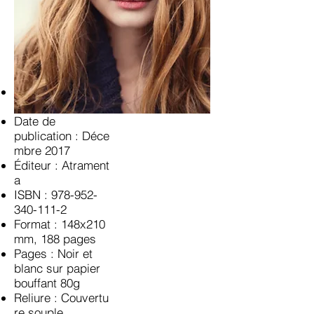
Catégorie : Roma
n
Date de
publication : Déce
mbre 2017
Éditeur : Atrament
a
ISBN :
978-952-
340-111-2
Format : 148x210
mm, 188 pages
Pages : Noir et
blanc sur papier
bouffant 80g
Reliure : Couvertu
re souple,