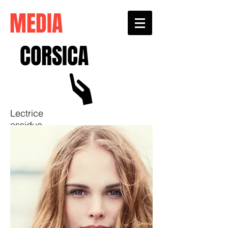
MEDIA
CORSICA
Lectrice
assidue...