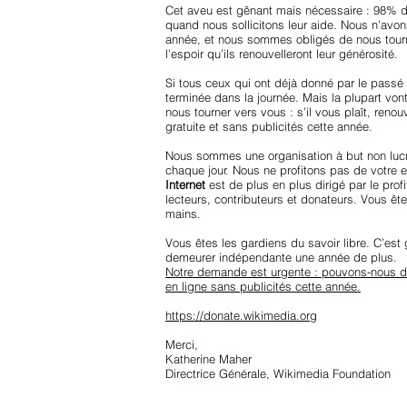
Cet aveu est gênant mais nécessaire : 98% de
quand nous sollicitons leur aide. Nous n’av
année, et nous sommes obligés de nous tourn
l’espoir qu’ils renouvelleront leur générosité.
Si tous ceux qui ont déjà donné par le passé f
terminée dans la journée. Mais la plupart vo
nous tourner vers vous : s’il vous plaît, re
gratuite et sans publicités cette année.
Nous sommes une organisation à but non lucra
chaque jour. Nous ne profitons pas de votre e
Internet
est de plus en plus dirigé par le prof
lecteurs, contributeurs et donateurs. Vous êtes
mains.
Vous êtes les gardiens du savoir libre. C’est 
demeurer indépendante une année de plus.
Notre demande est urgente : pouvons-nous de 
en ligne sans publicités cette année.
https://donate.wikimedia.org
Merci,
Katherine Maher
Directrice Générale, Wikimedia Foundation