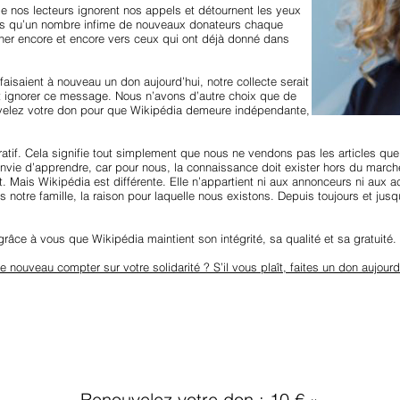
 nos lecteurs ignorent nos appels et détournent les yeux
ons qu’un nombre infime de nouveaux donateurs chaque
er encore et encore vers ceux qui ont déjà donné dans
aisaient à nouveau un don aujourd’hui, notre collecte serait
nt ignorer ce message. Nous n’avons d’autre choix que de
nouvelez votre don pour que Wikipédia demeure indépendante,
tif. Cela signifie tout simplement que nous ne vendons pas les articles que 
nvie d’apprendre, car pour nous, la connaissance doit exister hors du marché
it. Mais Wikipédia est différente. Elle n’appartient ni aux annonceurs ni aux a
 notre famille, la raison pour laquelle nous existons. Depuis toujours et jusqu
grâce à vous que Wikipédia maintient son intégrité, sa qualité et sa gratuité.
nouveau compter sur votre solidarité ? S’il vous plaît, faites un don aujour
Renouvelez votre don : 10 € »