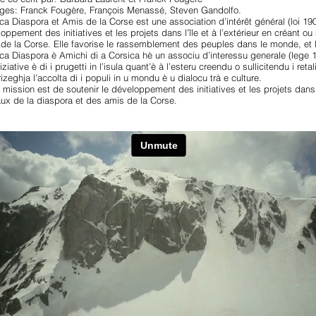
ages: Franck Fougère, François Menassé, Steven Gandolfo.
ca Diaspora et Amis de la Corse est une association d’intérêt général (loi 19
oppement des initiatives et les projets dans l’île et à l’extérieur en créant ou
de la Corse. Elle favorise le rassemblement des peuples dans le monde, et le
ca Diaspora è Amichi di a Corsica hè un associu d’interessu generale (lege 1
iniziative è di i prugetti in l’isula quant’è à l’esteru creendu o sullicitendu i ret
izeghja l’accolta di i populi in u mondu è u dialocu trà e culture.
 mission est de soutenir le développement des initiatives et les projets dans l'î
ux de la diaspora et des amis de la Corse.