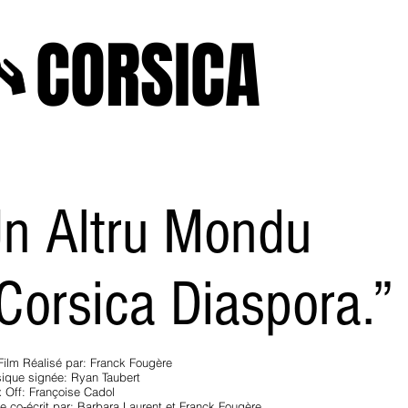
A
CORSICA
e2025
novenbre2025
janvierfevrier2025
juin2024
j
n Altru Mondu
Corsica Diaspora.”
Film Réalisé par: Franck Fougère
ique signée: Ryan Taubert
x Off: Françoise Cadol
te co-écrit par: Barbara Laurent et Franck Fougère