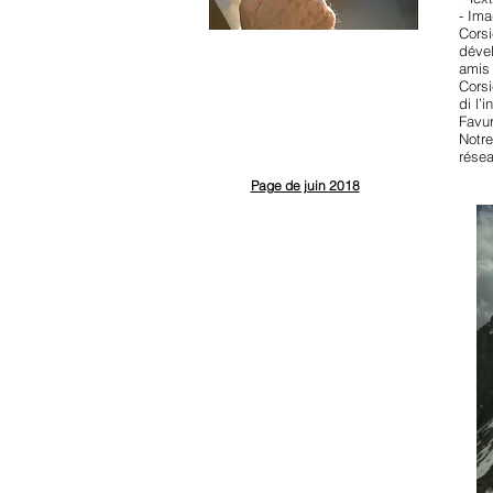
- Im
Corsi
dével
amis 
Corsi
di l’
Favur
Notre
résea
Page de juin 2018