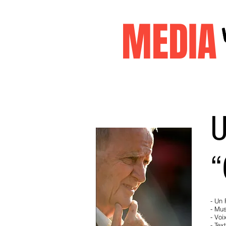
MEDI
Accueil
janvier2026
decembr
U
“
- Un 
- Mus
- Voi
- Tex