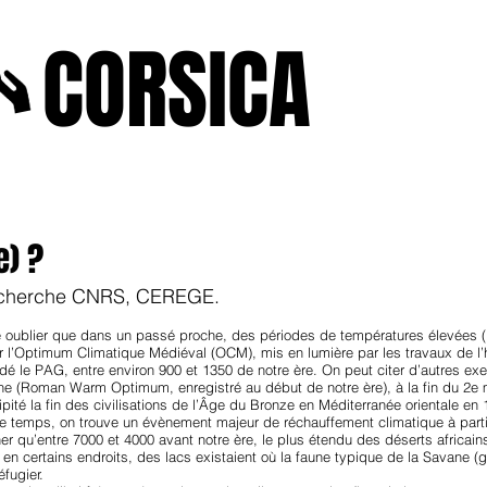
A
CORSICA
e2025
novenbre2025
janvierfevrier2025
juin2024
j
e) ?
cherche CNRS, CEREGE.
ire oublier que dans un passé proche, des périodes de températures élevées
ter l’Optimum Climatique Médiéval (OCM), mis en lumière par les travaux de l’
édé le PAG, entre environ 900 et 1350 de notre ère. On peut citer d’autres e
ne (Roman Warm Optimum, enregistré au début de notre ère), à la fin du 2e m
ipité la fin des civilisations de l’Âge du Bronze en Méditerranée orientale en
 le temps, on trouve un évènement majeur de réchauffement climatique à part
ner qu’entre 7000 et 4000 avant notre ère, le plus étendu des déserts africain
en certains endroits, des lacs existaient où la faune typique de la Savane (g
fugier.