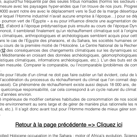
re, aujourd’hui fréquenté par des seules tribus nomades (hormis les secteurs
sure avec les paysages hyper-arides que l’on trouve de nos jours. Progress
a (4000 avant notre ère avec le déplacement vers le Sud de la marge déserti
ur lequel l’Homme industriel n’avait aucune emprise à l’époque…) pour se d
« poumon vert de l’Égypte » a eu pour influence directe une augmentation de 
11
, d’abord à l’époque prédynastique puis ensuite au cours de l’époque Dyn
énoncé, il semblerait finalement qu’un réchauffement climatique soit à l’origi
its climatiques, anthropologiques et archéologiques semblent acquis pour cette
s le cas de l’Egypte des pharaons, et du Sahara, les sociétés humaines ont f
au cours de la première moitié de l’Holocène. Le Centre National de la Reche
e
12
des conséquences des changements climatiques sur les dynamiques soci
 en Méditerranée en croisant des données archéologiques, géomorphologique
istiques climatiques, informations archéologiques, etc.). L’un des buts est d
s bien mesurée. Comparer le comparable, ou l’incomparable (problèmes de c
…
lle pour l’étude d’un climat ne doit pas faire oublier un fait évident, celui d
l’accélération du processus du réchauffement du climat que l’on connait de
passé). Ce phénomène de réchauffement existe aussi depuis 18 000 ans, de 
quelconque responsabilité, car cela correspond à un cycle naturel du climat (
s d’années environ.
ssité impérieuse de modifier certaines habitudes de consommation de nos so
tre environnement au sens large et de gérer de manière plus rationnelle les 
té, etc.). Il s’agit donc avant tout pour l’Homme moderne de mieux gérer s
.
Retour à la page précédente => Cliquez ici
olled Holocene occupation in the Sahara : motor of Africa’s evolution. Scienc