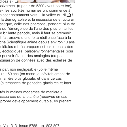
 d’oasis). Le Green Sahara (comme l’appellent
ivement (à partir de 5300 avant notre ère),
que), les sociétés humaines ont commencé à
éplacer notamment vers… la vallée du Nil
10
!
la démographie et la nécessité de structurer
astique, celle des pharaons, pendant plus de
ne de l’émergence de l’une des plus brillantes
 brillante période, mais il faut se prémunir
ait preuve d’une forte résilience face à la
rche Scientifique anime depuis environ 10 ans
étales (et réciproquement les impacts des
s, écologiques, paléoenvironnementales pour
e pouvoir établir des analogies (ou pas,
ombinaison de données avec des échelles de
e la part non négligeable (voire même
puis 150 ans (on manque inévitablement de
manière plus globale, et dans ce cas
alternances de périodes glaciaires et inter-
ciétés humaines modernes de manière à
ressources de la planète (réserves en eau
on propre développement durable, en prenant
e, Vol. 313, Issue 5788, pp. 803-807.