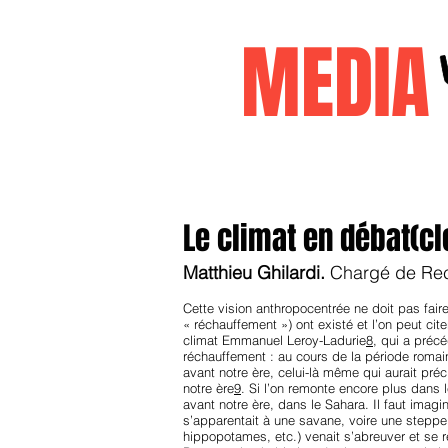
MEDI
Accueil
janvier2026
decembr
Le climat en débat(cl
Matthieu Ghilardi.
Chargé de Re
Cette vision anthropocentrée ne doit pas fa
« réchauffement ») ont existé et l’on peut ci
climat Emmanuel Leroy-Ladurie
8
, qui a préc
réchauffement : au cours de la période romai
avant notre ère, celui-là même qui aurait préc
notre ère
9
. Si l’on remonte encore plus dans
avant notre ère, dans le Sahara. Il faut imagi
s’apparentait à une savane, voire une steppe 
hippopotames, etc.) venait s’abreuver et se ré