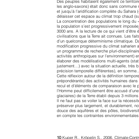
Des peuples habitaient également ce territoi
les anglo-saxons) était donc sans commune me
et jusqu’à l’aridification complète du Sahar
délaisser cet espace au climat trop chaud (s
La concentration des populations le long du 
la population s’est progressivement imposée
3000 ans. A la lecture de ce qui vient d’être 
civilisations que la Terre ait connues. Les fa
d’un quelconque déterminisme climatique. Dan
modification progressive du climat saharien 
un programme de recherche pluri-disciplinair
activités anthropiques sur l’environnement)
élaborer des modélisations multi-agents (stat
justement…) avec la situation actuelle, trè
précision temporelle différentes), en somme
Cette réflexion autour de la définition tempore
prépondérante) des activités humaines dans 
recul et d’éléments de comparaison avec le 
l’Homme peut difficilement être accusé d’une 
glaciaires) de la Terre établi depuis 3 million
Il ne faut pas se voiler la face sur la néce
préserver plus largement, et durablement, no
douce des aquifères et des pôles, biodiversi
en compte les contraintes environnementales
10
Kuper R., Kröpelin S., 2006. Climate-Contr