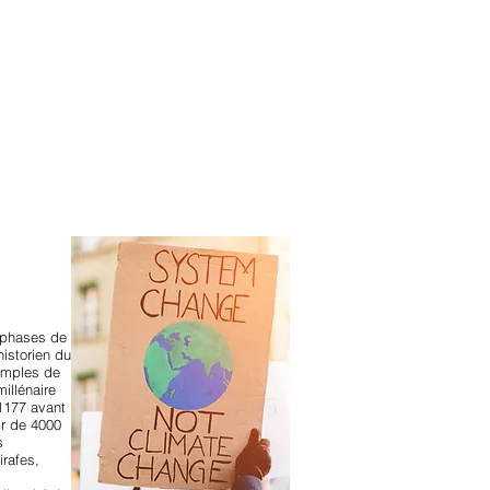
anvier2024
octobre2023
More
 (phases de
historien du
xemples de
illénaire
 1177 avant
ir de 4000
s
irafes,