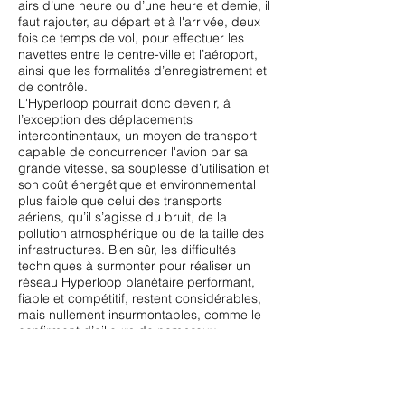
airs d’une heure ou d’une heure et demie, il
faut rajouter, au départ et à l'arrivée, deux
fois ce temps de vol, pour effectuer les
navettes entre le centre-ville et l’aéroport,
ainsi que les formalités d’enregistrement et
de contrôle.
L'Hyperloop pourrait donc devenir, à
l’exception des déplacements
intercontinentaux, un moyen de transport
capable de concurrencer l'avion par sa
grande vitesse, sa souplesse d’utilisation et
son coût énergétique et environnemental
plus faible que celui des transports
aériens, qu’il s’agisse du bruit, de la
pollution atmosphérique ou de la taille des
infrastructures. Bien sûr, les difficultés
techniques à surmonter pour réaliser un
réseau Hyperloop planétaire performant,
fiable et compétitif, restent considérables,
mais nullement insurmontables, comme le
confirment d’ailleurs de nombreux
chercheurs et ingénieurs.
Rappelons-nous que, depuis deux siècles,
de doctes esprits nous ont successivement
expliqué que, jamais un être humain ne