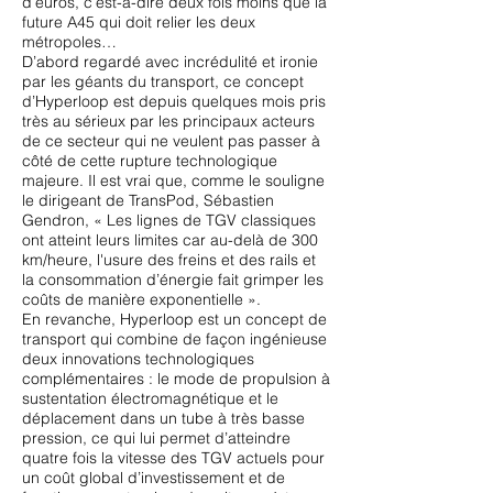
d’euros, c’est-à-dire deux fois moins que la
future A45 qui doit relier les deux
métropoles…
D’abord regardé avec incrédulité et ironie
par les géants du transport, ce concept
d’Hyperloop est depuis quelques mois pris
très au sérieux par les principaux acteurs
de ce secteur qui ne veulent pas passer à
côté de cette rupture technologique
majeure. Il est vrai que, comme le souligne
le dirigeant de TransPod, Sébastien
Gendron, « Les lignes de TGV classiques
ont atteint leurs limites car au-delà de 300
km/heure, l'usure des freins et des rails et
la consommation d’énergie fait grimper les
coûts de manière exponentielle ».
En revanche, Hyperloop est un concept de
transport qui combine de façon ingénieuse
deux innovations technologiques
complémentaires : le mode de propulsion à
sustentation électromagnétique et le
déplacement dans un tube à très basse
pression, ce qui lui permet d’atteindre
quatre fois la vitesse des TGV actuels pour
un coût global d’investissement et de