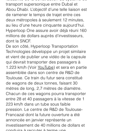
transport supersonique entre Dubaï et
Abou Dhabi. L’objectif d’une telle liaison est
de ramener le temps de trajet entre ces
deux métropoles à seulement 12 minutes,
au lieu d’une heure cinquante aujourd’hui.
Hyperloop One assure avoir déjà réuni 160
millions de dollars auprès d'investisseurs,
dont la SNCF.
De son côté, Hyperloop Transportation
Technologies développe un projet similaire
et vient de publier une vidéo de la capsule
qui devrait transporter des passagers à
1.223 km/h (Voir
YouTube
) et sera en partie
assemblée dans son centre de R&D de
Toulouse. Ce train du futur sera constitué
de wagons de deux tonnes, faisant 30
mètres de long, 2,7 mètres de diamètre.
Chacun de ces wagons pourra transporter
entre 28 et 40 passagers à la vitesse de 1
223 km/h dans un tube sous faible
pression. Le centre de R&D de Toulouse-
Francazal dont la future ouverture a été
annoncée en janvier représente un
investissement de 40 millions de dollars et
conduira à recruter à terme une