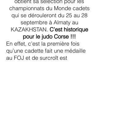
obtient sa sélection pour les
championnats du Monde cadets
qui se dérouleront du 25 au 28
septembre à Almaty au
KAZAKHSTAN.
C’est historique
pour le judo Corse !!!
En effet, c’est la première fois
qu’une cadette fait une médaille
au FOJ et de surcroît est
sélectionnée aux championnats
du monde ; la ligue Corse de judo
peut s’enorgueillir d’une telle
performance.
C’est le travail de toute une équipe
avec nos partenaires privilégiés :
la CDC, le CSJC, le CREDIT
AGRICOLE, la DRJS, le collège
Arthur GIOVONI, le Lycée
LAETITIA, notre Médecin du sport
Gilles TESTOU, notre Kiné du