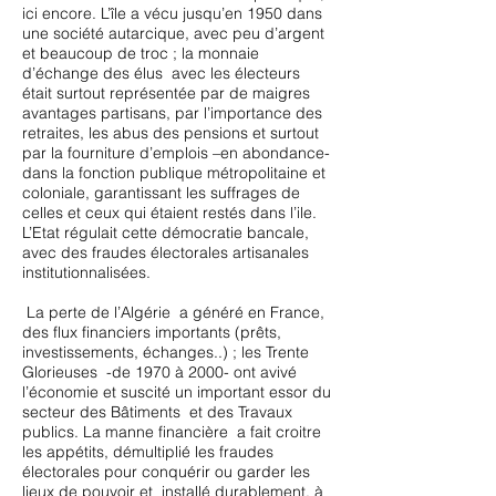
ici encore. L’île a vécu jusqu’en 1950 dans
une société autarcique, avec peu d’argent
et beaucoup de troc ; la monnaie
d’échange des élus avec les électeurs
était surtout représentée par de maigres
avantages partisans, par l’importance des
retraites, les abus des pensions et surtout
par la fourniture d’emplois –en abondance-
dans la fonction publique métropolitaine et
coloniale, garantissant les suffrages de
celles et ceux qui étaient restés dans l’ile.
L’Etat régulait cette démocratie bancale,
avec des fraudes électorales artisanales
institutionnalisées.
La perte de l’Algérie a généré en France,
des flux financiers importants (prêts,
investissements, échanges..) ; les Trente
Glorieuses -de 1970 à 2000- ont avivé
l’économie et suscité un important essor du
secteur des Bâtiments et des Travaux
publics. La manne financière a fait croitre
les appétits, démultiplié les fraudes
électorales pour conquérir ou garder les
lieux de pouvoir et installé durablement, à