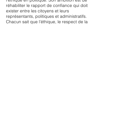
l’éthique en politique. Son ambition est de
réhabiliter le rapport de confiance qui doit
exister entre les citoyens et leurs
représentants, politiques et administratifs.
Chacun sait que l’éthique, le respect de la
démocratie, la primauté de l’intérêt général
ont joué un rôle déterminant dans notre
accession aux responsabilités et
occuperont une place centrale dans la
prolongation éventuelle du contrat avec
notre peuple.
A l’Arc, nous avions compris dès le début
de la lutte, en 1967 que le couple « Etat-
clan » était redoutable ; nous avions
analysé ses mécanismes de domination sur
la société insulaire ; nous savions que le
pilier de l’aliénation coloniale était
l’absence de démocratie, assise sur la
fraude électorale, la corruption financière
et civique. Nous avons mené une lutte
intransigeante et continue contre ces fléaux
et n’avons jamais accepté, ni dans la
société ni dans nos rangs, la moindre
entorse à cette ligne de conduite, même s’il