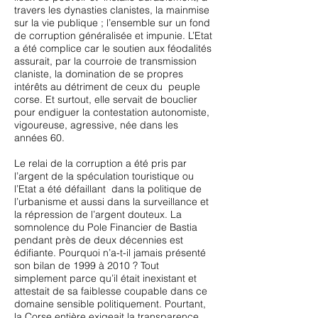
travers les dynasties clanistes, la mainmise
sur la vie publique ; l’ensemble sur un fond
de corruption généralisée et impunie. L’Etat
a été complice car le soutien aux féodalités
assurait, par la courroie de transmission
claniste, la domination de se propres
intérêts au détriment de ceux du peuple
corse. Et surtout, elle servait de bouclier
pour endiguer la contestation autonomiste,
vigoureuse, agressive, née dans les
années 60.
Le relai de la corruption a été pris par
l’argent de la spéculation touristique ou
l’Etat a été défaillant dans la politique de
l’urbanisme et aussi dans la surveillance et
la répression de l’argent douteux. La
somnolence du Pole Financier de Bastia
pendant près de deux décennies est
édifiante. Pourquoi n’a-t-il jamais présenté
son bilan de 1999 à 2010 ? Tout
simplement parce qu’il était inexistant et
attestait de sa faiblesse coupable dans ce
domaine sensible politiquement. Pourtant,
la Corse entière exigeait la transparence