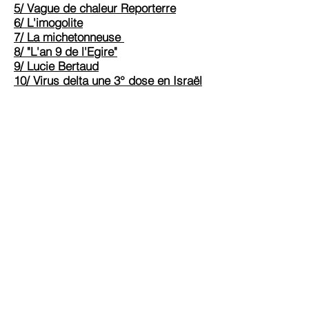
5/ Vague de chaleur Reporterre
6/ L'imogolite
7/ La michetonneuse
8/ "L'an 9 de l'Egire"
9/ Lucie Bertaud
10/ Virus delta une 3° dose en Israël
11/ 14 juillet en Corse
12/ ARN, vous avez dit ARN ?
13/ MMA, Angela Lee
14/ Où est passé le réseau REvil ?
15/ bioGNL au port de Marseille
16/ Furiani, le 5 mai
17/ Parlemu corsu
18/ Légendes urbaines
Nous remercions le professeur Sadek
SELLAM de nous avoir honoré de sa
correspondance
Régie Publicitaire