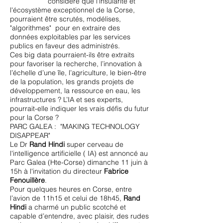
considère que l'insularité et
l'écosystème exceptionnel de la Corse,
pourraient être scrutés, modélises,
"algorithmes" pour en extraire des
données exploitables par les services
publics en faveur des administrés.
Ces big data pourraient-ils être extraits
pour favoriser la recherche, l’innovation à
l’échelle d’une île, l’agriculture, le bien-être
de la population, les grands projets de
développement, la ressource en eau, les
infrastructures ? L’IA et ses experts,
pourrait-elle indiquer les vrais défis du futur
pour la Corse ?
PARC GALEA : "MAKING TECHNOLOGY
DISAPPEAR"
Le Dr
Rand Hindi
super cerveau de
l'intelligence artificielle ( IA) est annoncé au
Parc Galea (Hte-Corse) dimanche 11 juin à
15h à l'invitation du directeur
Fabrice
Fenouillère
.
Pour quelques heures en Corse, entre
l’avion de 11h15 et celui de 18h45,
Rand
Hindi
a charmé un public scotché et
capable d’entendre, avec plaisir, des rudes