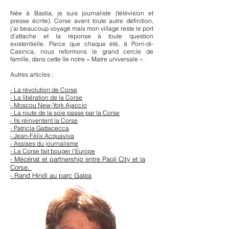
Née à Bastia, je suis journaliste (télévision et
presse écrite). Corse avant toute autre définition,
j’ai beaucoup voyagé mais mon village reste le port
d’attache et la réponse à toute question
existentielle. Parce que chaque été, à Porri-di-
Casinca, nous reformons le grand cercle de
famille, dans cette île notre « Matre universale ».
Autres articles :
- La révolution de Corse
- La libération de la Corse
- Moscou New-York Ajaccio
- La route de la soie passe par la Corse
- Ils réinventent la Corse
- Patricia Gattacecca
- Jean-Félix Acquaviva
- Assises du journalisme
- La Corse fait bouger l'Europe
- Mécénat et partnership entre Paoli City et la
Corse.
- Rand Hindi au parc Galea