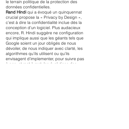
le terrain politique de la protection des
données confidentielles.
Rand Hindi
qui a évoqué un quinquennat
crucial propose la « Privacy by Design »,
c’est à dire la confidentialité inclue dès la
conception d’un logiciel. Plus audacieux
encore, R. Hindi suggère ne configuration
qui implique aussi que les géants tels que
Google soient un jour obligés de nous
dévoiler, de nous indiquer avec clarté, les
algorithmes qu’ils utilisent ou qu’ils
envisagent d’implementer, pour suivre pas
à pas, et mot à mot, les évolutions des
internautes. Et ce afin de tenter de les
emprisonner dans un labyrinthe, un
véritable carcan commercial et sociétal. R.
Hindi propose aussi la notion attractive de
la disparition de la technologie via le «
Making Technology Disappear ». Il se situe
en phase avec la philosophie de Qwant
(Pdg Eric Léandri). Un petit moteur de
recherche qui est la plus grosse start up
européenne et annonce des bureaux plus
conséquents à
Ajaccio
et
Bastia
.
r-hindi-conferenceSnips la société de Rand